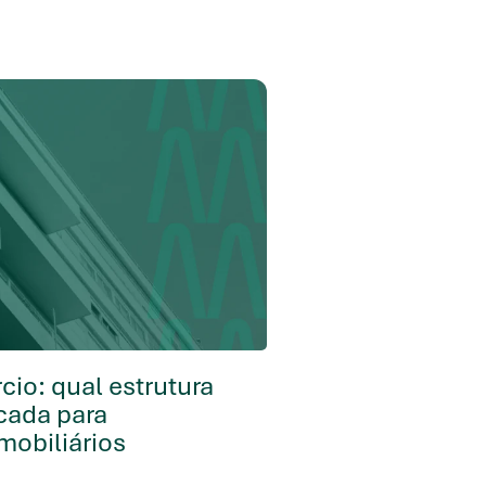
io: qual estrutura
icada para
obiliários