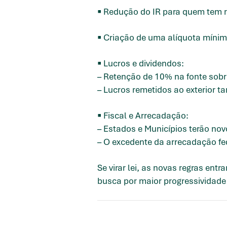
▪️ Redução do IR para quem tem 
▪️ Criação de uma alíquota míni
▪️ Lucros e dividendos:
– Retenção de 10% na fonte sobr
– Lucros remetidos ao exterior t
▪️ Fiscal e Arrecadação:
– Estados e Municípios terão no
– O excedente da arrecadação fed
Se virar lei, as novas regras ent
busca por maior progressividade n