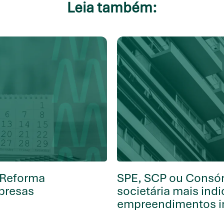
Leia também:
 Reforma
SPE, SCP ou Consórc
mpresas
societária mais ind
empreendimentos im