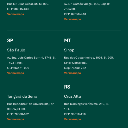
Rua Dr. Elias César, 55, Sl. 902.
Av. Dr. Gastão Vidigal, 966, Loja 01 –
CEP: 86015-640
Zona 08.
Ver no mapa
CEP: 87050-440
Ver no mapa
SP
MT
São Paulo
Sinop
Av. Eng. Luis Carlos Berrini, 1748, Sl.
Rua das Castanheiras, 1001, Sl. 505,
1403-1405.
Setor Comercial.
CEP: 04571-000
Cep: 78550-272
Ver no mapa
Ver no mapa
RS
Tangará da Serra
Cruz Alta
Rua Benedito P. de Oliveira (05), n°
Rua Domingos Veríssimo, 210, Sl.
300-W, SL 03.
101.
CEP: 78300-102
CEP: 98010-110
Ver no mapa
Ver no mapa