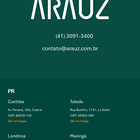
(41) 3091-3400
contato@arauz.com.br
PR
Curitiba
Toledo
Av. Paraná, 326, Cabral
Rua Bonfim, 1741, La Salle
CEP: 80035-130
CEP: 85902-080
Ver no mapa
Ver no mapa
Londrina
Maringá