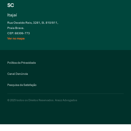
SC
Itajaí
Rua Osvaldo Reis, 3281, Sl. 810/811,
Praia Brava.
CEP: 88306-773
Ver no mapa
Política de Privacidade
Canal Denúncia
Pesquisa de Satisfação
© 2025 todos os Direitos Reservados. Araúz Advogados