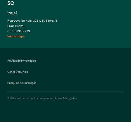
SC
Itajaí
Rua Osvaldo Reis, 3281, Sl. 810/811,
Praia Brava.
CEP: 88306-773
Ver no mapa
Política de Privacidade
Canal Denúncia
Pesquisa de Satisfação
© 2025 todos os Direitos Reservados. Araúz Advogados