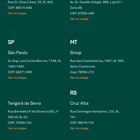
Rua Dr. Elias César, 55, Sl. 902.
Av. Dr. Gastão Vidigal, 966, Loja 01 –
CEP: 86015-640
Zona 08.
Ver no mapa
CEP: 87050-440
Ver no mapa
SP
MT
São Paulo
Sinop
Av. Eng. Luis Carlos Berrini, 1748, Sl.
Rua das Castanheiras, 1001, Sl. 505,
1403-1405.
Setor Comercial.
CEP: 04571-000
Cep: 78550-272
Ver no mapa
Ver no mapa
RS
Tangará da Serra
Cruz Alta
Rua Benedito P. de Oliveira (05), n°
Rua Domingos Veríssimo, 210, Sl.
300-W, SL 03.
101.
CEP: 78300-102
CEP: 98010-110
Ver no mapa
Ver no mapa