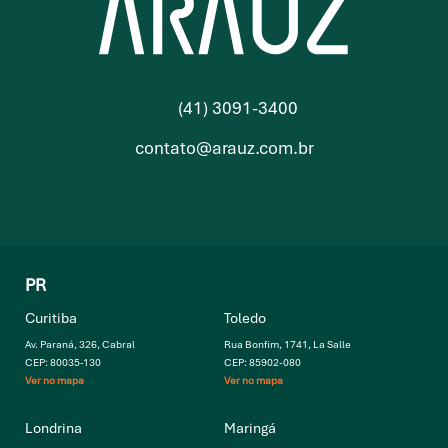
(41) 3091-3400
contato@arauz.com.br
PR
Curitiba
Toledo
Av. Paraná, 326, Cabral
Rua Bonfim, 1741, La Salle
CEP: 80035-130
CEP: 85902-080
Ver no mapa
Ver no mapa
Londrina
Maringá