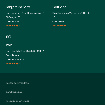
Tangará da Serra
Cruz Alta
Rua Benedito P. de Oliveira (05), n°
Rua Domingos Veríssimo, 210, Sl.
300-W, SL 03.
101.
CEP: 78300-102
CEP: 98010-110
Ver no mapa
Ver no mapa
SC
Itajaí
Rua Osvaldo Reis, 3281, Sl. 810/811,
Praia Brava.
CEP: 88306-773
Ver no mapa
Política de Privacidade
Canal Denúncia
Pesquisa de Satisfação