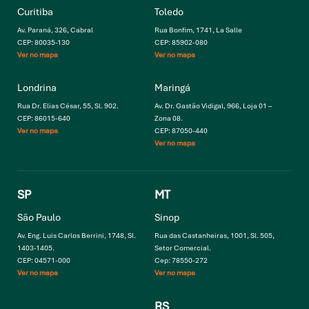
Curitiba
Toledo
Av. Paraná, 326, Cabral
Rua Bonfim, 1741, La Salle
CEP: 80035-130
CEP: 85902-080
Ver no mapa
Ver no mapa
Londrina
Maringá
Rua Dr. Elias César, 55, Sl. 902.
Av. Dr. Gastão Vidigal, 966, Loja 01 –
CEP: 86015-640
Zona 08.
Ver no mapa
CEP: 87050-440
Ver no mapa
SP
MT
São Paulo
Sinop
Av. Eng. Luis Carlos Berrini, 1748, Sl.
Rua das Castanheiras, 1001, Sl. 505,
1403-1405.
Setor Comercial.
CEP: 04571-000
Cep: 78550-272
Ver no mapa
Ver no mapa
RS