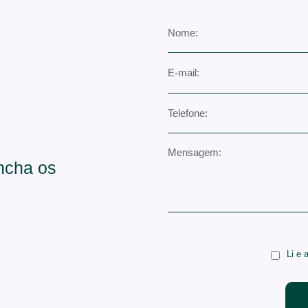
encha os
Li e 