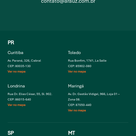
contato@arauz.com.br
PR
Curitiba
Toledo
Av. Paraná, 326, Cabral
Rua Bonfim, 1741, La Salle
CEP: 80035-130
CEP: 85902-080
Ver no mapa
Ver no mapa
Londrina
Maringá
Rua Dr. Elias César, 55, Sl. 902.
Av. Dr. Gastão Vidigal, 966, Loja 01 –
CEP: 86015-640
Zona 08.
Ver no mapa
CEP: 87050-440
Ver no mapa
SP
MT