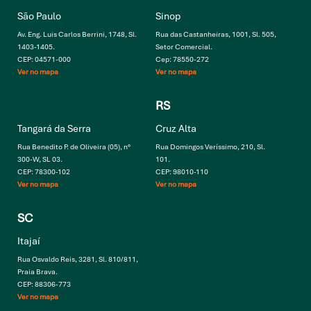
São Paulo
Sinop
Av. Eng. Luis Carlos Berrini, 1748, Sl.
Rua das Castanheiras, 1001, Sl. 505,
1403-1405.
Setor Comercial.
CEP: 04571-000
Cep: 78550-272
Ver no mapa
Ver no mapa
RS
Tangará da Serra
Cruz Alta
Rua Benedito P. de Oliveira (05), n°
Rua Domingos Veríssimo, 210, Sl.
300-W, SL 03.
101.
CEP: 78300-102
CEP: 98010-110
Ver no mapa
Ver no mapa
SC
Itajaí
Rua Osvaldo Reis, 3281, Sl. 810/811,
Praia Brava.
CEP: 88306-773
Ver no mapa