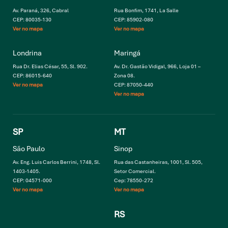
Av. Paraná, 326, Cabral
Rua Bonfim, 1741, La Salle
CEP: 80035-130
CEP: 85902-080
Ver no mapa
Ver no mapa
Londrina
Maringá
Rua Dr. Elias César, 55, Sl. 902.
Av. Dr. Gastão Vidigal, 966, Loja 01 –
CEP: 86015-640
Zona 08.
Ver no mapa
CEP: 87050-440
Ver no mapa
SP
MT
São Paulo
Sinop
Av. Eng. Luis Carlos Berrini, 1748, Sl.
Rua das Castanheiras, 1001, Sl. 505,
1403-1405.
Setor Comercial.
CEP: 04571-000
Cep: 78550-272
Ver no mapa
Ver no mapa
RS