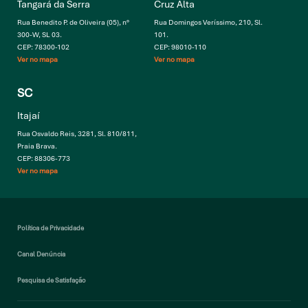
Tangará da Serra
Cruz Alta
Rua Benedito P. de Oliveira (05), n°
Rua Domingos Veríssimo, 210, Sl.
300-W, SL 03.
101.
CEP: 78300-102
CEP: 98010-110
Ver no mapa
Ver no mapa
SC
Itajaí
Rua Osvaldo Reis, 3281, Sl. 810/811,
Praia Brava.
CEP: 88306-773
Ver no mapa
Política de Privacidade
Canal Denúncia
Pesquisa de Satisfação