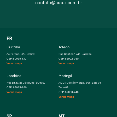
contato@arauz.com.br
PR
Curitiba
Toledo
Av. Paraná, 326, Cabral
Rua Bonfim, 1741, La Salle
CEP: 80035-130
CEP: 85902-080
Ver no mapa
Ver no mapa
Londrina
Maringá
Rua Dr. Elias César, 55, Sl. 902.
Av. Dr. Gastão Vidigal, 966, Loja 01 –
CEP: 86015-640
Zona 08.
Ver no mapa
CEP: 87050-440
Ver no mapa
SP
MT