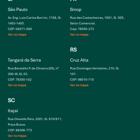
São Paulo
Sinop
Av. Eng. Luis Carlos Berrini, 1748, Sl.
Rua das Castanheiras, 1001, Sl. 505,
1403-1405.
Setor Comercial.
CEP: 04571-000
Cep: 78550-272
Ver no mapa
Ver no mapa
RS
Tangará da Serra
Cruz Alta
Rua Benedito P. de Oliveira (05), n°
Rua Domingos Veríssimo, 210, Sl.
300-W, SL 03.
101.
CEP: 78300-102
CEP: 98010-110
Ver no mapa
Ver no mapa
SC
Itajaí
Rua Osvaldo Reis, 3281, Sl. 810/811,
Praia Brava.
CEP: 88306-773
Ver no mapa