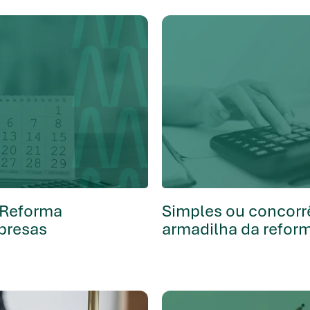
 Reforma
Simples ou concorr
mpresas
armadilha da reform