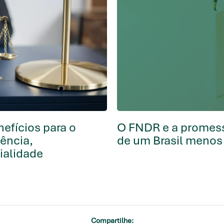
nefícios para o
O FNDR e a promess
iência,
de um Brasil menos
ialidade
Compartilhe: