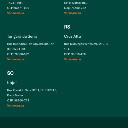
1403-1405.
Setor Comercial.
CEP: 04571-000
Cep: 78550-272
Ver no mapa
Ver no mapa
RS
Tangará da Serra
Cruz Alta
Rua Benedito P. de Oliveira (05), n°
Rua Domingos Veríssimo, 210, Sl.
300-W, SL 03.
101.
CEP: 78300-102
CEP: 98010-110
Ver no mapa
Ver no mapa
SC
Itajaí
Rua Osvaldo Reis, 3281, Sl. 810/811,
Praia Brava.
CEP: 88306-773
Ver no mapa