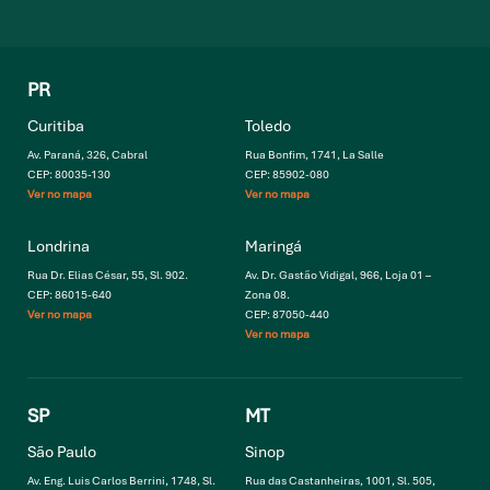
PR
Curitiba
Toledo
Av. Paraná, 326, Cabral
Rua Bonfim, 1741, La Salle
CEP: 80035-130
CEP: 85902-080
Ver no mapa
Ver no mapa
Londrina
Maringá
Rua Dr. Elias César, 55, Sl. 902.
Av. Dr. Gastão Vidigal, 966, Loja 01 –
CEP: 86015-640
Zona 08.
Ver no mapa
CEP: 87050-440
Ver no mapa
SP
MT
São Paulo
Sinop
Av. Eng. Luis Carlos Berrini, 1748, Sl.
Rua das Castanheiras, 1001, Sl. 505,