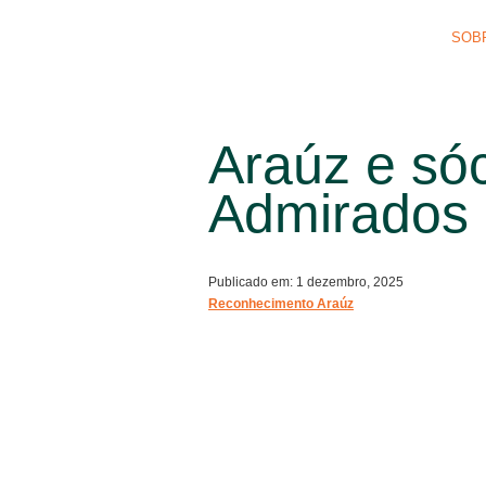
SOB
Araúz e só
Admirados 
Publicado em: 1 dezembro, 2025
Reconhecimento Araúz