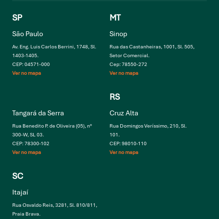
SP
MT
São Paulo
Sinop
Av. Eng. Luis Carlos Berrini, 1748, Sl.
Rua das Castanheiras, 1001, Sl. 505,
1403-1405.
Setor Comercial.
CEP: 04571-000
Cep: 78550-272
Ver no mapa
Ver no mapa
RS
Tangará da Serra
Cruz Alta
Rua Benedito P. de Oliveira (05), n°
Rua Domingos Veríssimo, 210, Sl.
300-W, SL 03.
101.
CEP: 78300-102
CEP: 98010-110
Ver no mapa
Ver no mapa
SC
Itajaí
Rua Osvaldo Reis, 3281, Sl. 810/811,
Praia Brava.