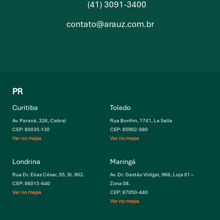
(41) 3091-3400
contato@arauz.com.br
PR
Curitiba
Toledo
Av. Paraná, 326, Cabral
Rua Bonfim, 1741, La Salle
CEP: 80035-130
CEP: 85902-080
Ver no mapa
Ver no mapa
Londrina
Maringá
Rua Dr. Elias César, 55, Sl. 902.
Av. Dr. Gastão Vidigal, 966, Loja 01 –
CEP: 86015-640
Zona 08.
Ver no mapa
CEP: 87050-440
Ver no mapa