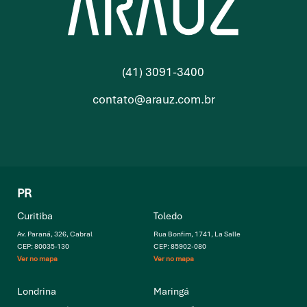
(41) 3091-3400
contato@arauz.com.br
PR
Curitiba
Toledo
Av. Paraná, 326, Cabral
Rua Bonfim, 1741, La Salle
CEP: 80035-130
CEP: 85902-080
Ver no mapa
Ver no mapa
Londrina
Maringá