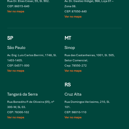
Rua Dr. Elias César, 55, Sl. 902.
Av. Dr. Gastão Vidigal, 966, Loja 01 –
CEP: 86015-640
Zona 08.
Ver no mapa
CEP: 87050-440
Ver no mapa
SP
MT
São Paulo
Sinop
Av. Eng. Luis Carlos Berrini, 1748, Sl.
Rua das Castanheiras, 1001, Sl. 505,
1403-1405.
Setor Comercial.
CEP: 04571-000
Cep: 78550-272
Ver no mapa
Ver no mapa
RS
Tangará da Serra
Cruz Alta
Rua Benedito P. de Oliveira (05), n°
Rua Domingos Veríssimo, 210, Sl.
300-W, SL 03.
101.
CEP: 78300-102
CEP: 98010-110
Ver no mapa
Ver no mapa