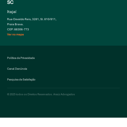
SC
Itajaí
Rua Osvaldo Reis, 3281, Sl. 810/811,
Praia Brava.
CEP: 88306-773
Ver no mapa
Política de Privacidade
Canal Denúncia
Pesquisa de Satisfação
© 2025 todos os Direitos Reservados. Araúz Advogados