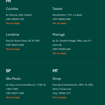
PR
Curitiba
Toledo
Av. Paraná, 326, Cabral
Rua Bonfim, 1741, La Salle
CEP: 80035-130
CEP: 85902-080
Ver no mapa
Ver no mapa
Londrina
Maringá
Rua Dr. Elias César, 55, Sl. 902.
Av. Dr. Gastão Vidigal, 966, Loja 01 –
CEP: 86015-640
Zona 08.
Ver no mapa
CEP: 87050-440
Ver no mapa
SP
MT
São Paulo
Sinop
Av. Eng. Luis Carlos Berrini, 1748, Sl.
Rua das Castanheiras, 1001, Sl. 505,
1403-1405.
Setor Comercial.
CEP: 04571-000
Cep: 78550-272
Ver no mapa
Ver no mapa