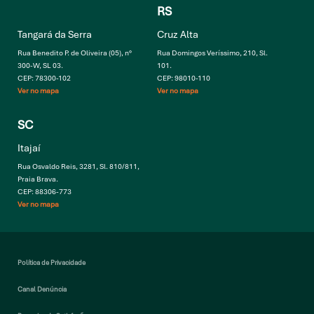
RS
Tangará da Serra
Cruz Alta
Rua Benedito P. de Oliveira (05), n°
Rua Domingos Veríssimo, 210, Sl.
300-W, SL 03.
101.
CEP: 78300-102
CEP: 98010-110
Ver no mapa
Ver no mapa
SC
Itajaí
Rua Osvaldo Reis, 3281, Sl. 810/811,
Praia Brava.
CEP: 88306-773
Ver no mapa
Política de Privacidade
Canal Denúncia