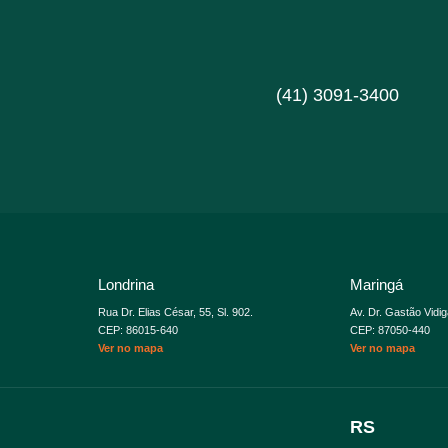
(41) 3091-3400
Londrina
Maringá
Rua Dr. Elias César, 55, Sl. 902.
Av. Dr. Gastão Vidig
CEP: 86015-640
CEP: 87050-440
Ver no mapa
Ver no mapa
RS