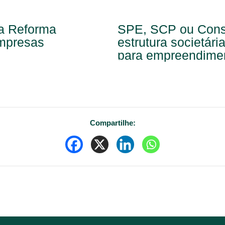
na Reforma
SPE, SCP ou Consó
empresas
estrutura societári
para empreendimen
Compartilhe: