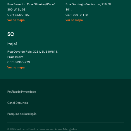
Rua Benedito P. de Oliveira (05), n°
Rua Domingos Veríssimo, 210, Sl.
300-W, SL 03.
101.
CEP: 78300-102
CEP: 98010-110
Ver no mapa
Ver no mapa
SC
Itajaí
Rua Osvaldo Reis, 3281, Sl. 810/811,
Praia Brava.
CEP: 88306-773
Ver no mapa
Política de Privacidade
Canal Denúncia
Pesquisa de Satisfação
© 2025 todos os Direitos Reservados. Araúz Advogados