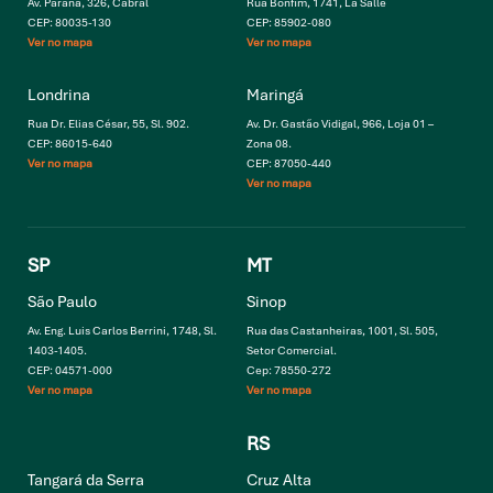
Av. Paraná, 326, Cabral
Rua Bonfim, 1741, La Salle
CEP: 80035-130
CEP: 85902-080
Ver no mapa
Ver no mapa
Londrina
Maringá
Rua Dr. Elias César, 55, Sl. 902.
Av. Dr. Gastão Vidigal, 966, Loja 01 –
CEP: 86015-640
Zona 08.
Ver no mapa
CEP: 87050-440
Ver no mapa
SP
MT
São Paulo
Sinop
Av. Eng. Luis Carlos Berrini, 1748, Sl.
Rua das Castanheiras, 1001, Sl. 505,
1403-1405.
Setor Comercial.
CEP: 04571-000
Cep: 78550-272
Ver no mapa
Ver no mapa
RS
Tangará da Serra
Cruz Alta