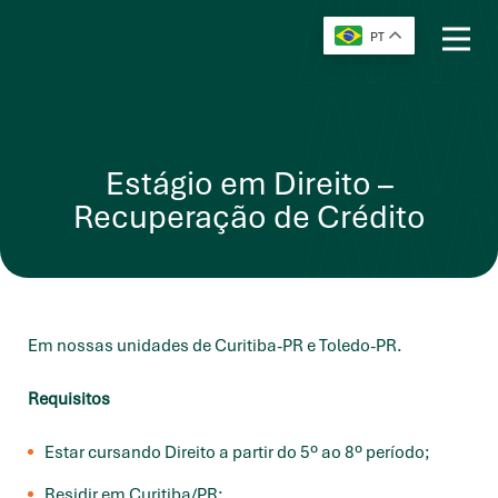
PT
Estágio em Direito –
Recuperação de Crédito
Em nossas unidades de Curitiba-PR e Toledo-PR.
Requisitos
Estar cursando Direito
a partir do
5º ao 8º período;
Residir em Curitiba/PR;