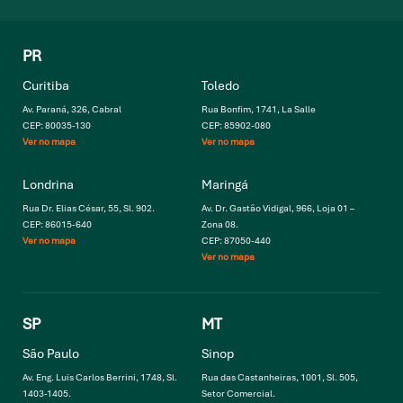
PR
Curitiba
Toledo
Av. Paraná, 326, Cabral
Rua Bonfim, 1741, La Salle
CEP: 80035-130
CEP: 85902-080
Ver no mapa
Ver no mapa
Londrina
Maringá
Rua Dr. Elias César, 55, Sl. 902.
Av. Dr. Gastão Vidigal, 966, Loja 01 –
CEP: 86015-640
Zona 08.
Ver no mapa
CEP: 87050-440
Ver no mapa
SP
MT
São Paulo
Sinop
Av. Eng. Luis Carlos Berrini, 1748, Sl.
Rua das Castanheiras, 1001, Sl. 505,
1403-1405.
Setor Comercial.