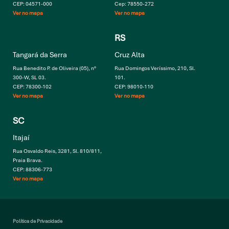
CEP: 04571-000
Cep: 78550-272
Ver no mapa
Ver no mapa
RS
Tangará da Serra
Cruz Alta
Rua Benedito P. de Oliveira (05), n°
Rua Domingos Veríssimo, 210, Sl.
300-W, SL 03.
101.
CEP: 78300-102
CEP: 98010-110
Ver no mapa
Ver no mapa
SC
Itajaí
Rua Osvaldo Reis, 3281, Sl. 810/811,
Praia Brava.
CEP: 88306-773
Ver no mapa
Política de Privacidade