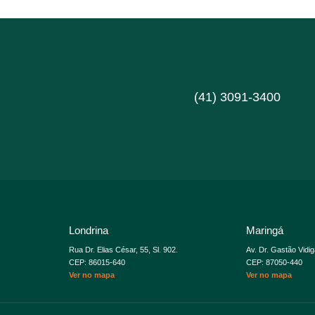
(41) 3091-3400
Londrina
Maringá
Rua Dr. Elias César, 55, Sl. 902.
Av. Dr. Gastão Vidig
CEP: 86015-640
CEP: 87050-440
Ver no mapa
Ver no mapa