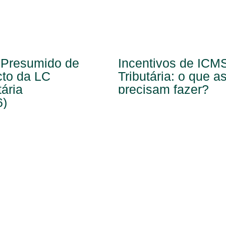
 Presumido de
Incentivos de ICM
to da LC
Tributária: o que 
tária
precisam fazer?
6)